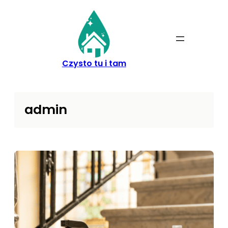
Przejdź
do
treści
Czysto tu i tam
admin