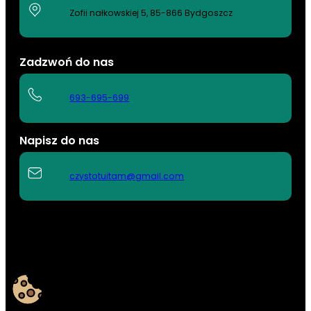
Zofii nałkowskiej 5, 85-866 Bydgoszcz
Zadzwoń do nas
693-695-699
Napisz do nas
czystotuitam@gmail.com
Copyright © 2026 | Marketing by AdsMind