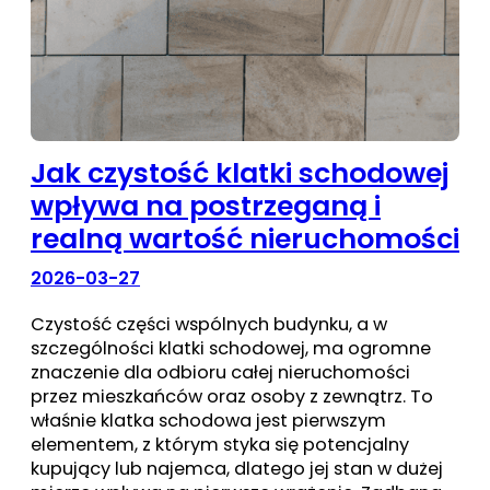
Jak czystość klatki schodowej
wpływa na postrzeganą i
realną wartość nieruchomości
2026-03-27
Czystość części wspólnych budynku, a w
szczególności klatki schodowej, ma ogromne
znaczenie dla odbioru całej nieruchomości
przez mieszkańców oraz osoby z zewnątrz. To
właśnie klatka schodowa jest pierwszym
elementem, z którym styka się potencjalny
kupujący lub najemca, dlatego jej stan w dużej