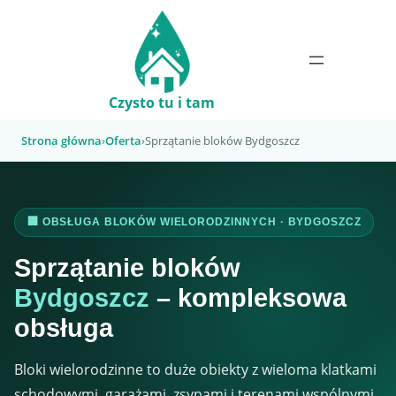
Czysto tu i tam
Strona główna
›
Oferta
›
Sprzątanie bloków Bydgoszcz
🏢 OBSŁUGA BLOKÓW WIELORODZINNYCH · BYDGOSZCZ
Sprzątanie bloków
Bydgoszcz
– kompleksowa
obsługa
Bloki wielorodzinne to duże obiekty z wieloma klatkami
schodowymi, garażami, zsypami i terenami wspólnymi.