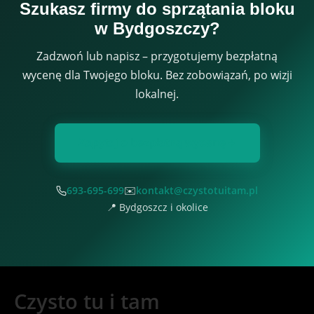
Szukasz firmy do sprzątania bloku
w Bydgoszczy?
Zadzwoń lub napisz – przygotujemy bezpłatną
wycenę dla Twojego bloku. Bez zobowiązań, po wizji
lokalnej.
Zapytaj o bezpłatną wycenę
693-695-699
✉️
kontakt@czystotuitam.pl
📍 Bydgoszcz i okolice
Czysto tu i tam