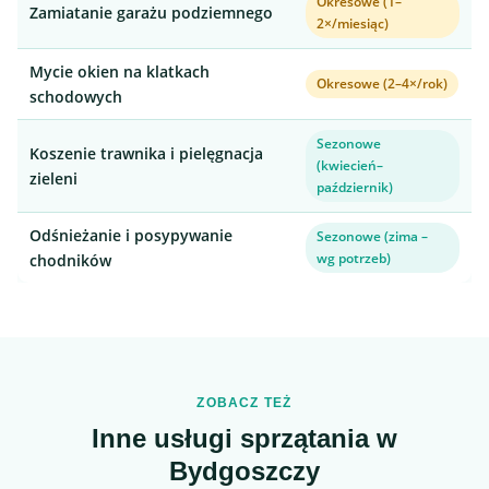
Okresowe (1–
Zamiatanie garażu podziemnego
2×/miesiąc)
Mycie okien na klatkach
Okresowe (2–4×/rok)
schodowych
Sezonowe
Koszenie trawnika i pielęgnacja
(kwiecień–
zieleni
październik)
Odśnieżanie i posypywanie
Sezonowe (zima –
wg potrzeb)
chodników
ZOBACZ TEŻ
Inne usługi sprzątania w
Bydgoszczy