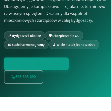
Obsługujemy je kompleksowo – regularnie, terminowo
i z własnym sprzętem. Działamy dla wspólnot
mieszkaniowych i zarządców w całej Bydgoszczy.
📍 Bydgoszcz i okolice
🛡️ Ubezpieczenie OC
📅 Stałe harmonogramy
🧹 Wiele klatek jednocześnie
Zapytaj o darmową wycenę
693-695-699