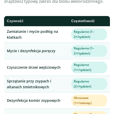
znajdziesz typowy zakres dla bloku wielorodzinnego.
Czynność
Częstotliwość
Zamiatanie i mycie podłóg na
Regularne (1–
2×/tydzień)
klatkach
Regularne (1–
Mycie i dezynfekcja poręczy
2×/tydzień)
Regularne
Czyszczenie drzwi wejściowych
(1×/tydzień)
Sprzątanie przy zsypach i
Regularne
(2×/tydzień)
altanach śmietnikowych
Okresowe
Dezynfekcja komór zsypowych
(1×/miesiąc)